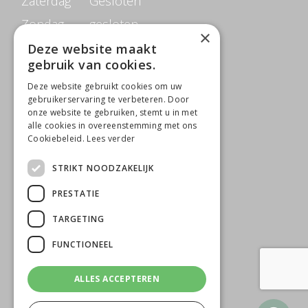
Zaterdag
Gesloten
Zondag
gesloten
×
Deze website maakt
gebruik van cookies.
CONTACTGEGEVENS
Deze website gebruikt cookies om uw
Beauté de Prestige
gebruikerservaring te verbeteren. Door
onze website te gebruiken, stemt u in met
Jacob Merlostraat 6B
alle cookies in overeenstemming met ons
Cookiebeleid.
Lees verder
5961 AB Horst
STRIKT NOODZAKELIJK
0642818650
T
PRESTATIE
M
info@beautedeprestige.nl
TARGETING
FUNCTIONEEL
ALLES ACCEPTEREN