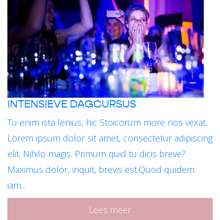
INTENSIEVE DAGCURSUS
Tu enim ista lenius, hic Stoicorum more nos vexat.
Lorem ipsum dolor sit amet, consectetur adipiscing
elit. Nihilo magis. Primum quid tu dicis breve?
Maximus dolor, inquit, brevis est.Quod quidem
iam...
Lees meer