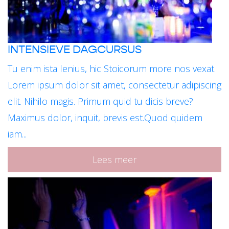
INTENSIEVE DAGCURSUS
Tu enim ista lenius, hic Stoicorum more nos vexat.
Lorem ipsum dolor sit amet, consectetur adipiscing
elit. Nihilo magis. Primum quid tu dicis breve?
Maximus dolor, inquit, brevis est.Quod quidem
iam...
Lees meer