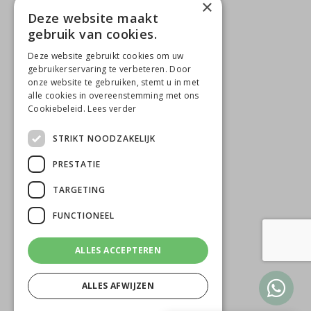
×
Deze website maakt
gebruik van cookies.
CONTACTGEGEVENS
Deze website gebruikt cookies om uw
Beauté de Prestige
gebruikerservaring te verbeteren. Door
onze website te gebruiken, stemt u in met
Jacob Merlostraat 6B
alle cookies in overeenstemming met ons
Cookiebeleid.
Lees verder
5961 AB Horst
STRIKT NOODZAKELIJK
0642818650
T
PRESTATIE
M
info@beautedeprestige.nl
TARGETING
FUNCTIONEEL
ALLES ACCEPTEREN
ALLES AFWIJZEN
© 2026