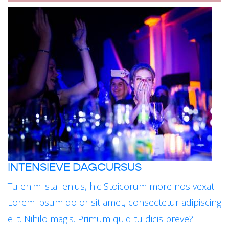
INTENSIEVE DAGCURSUS
Tu enim ista lenius, hic Stoicorum more nos vexat.
Lorem ipsum dolor sit amet, consectetur adipiscing
elit. Nihilo magis. Primum quid tu dicis breve?