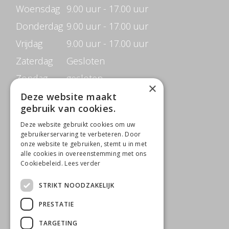
Woensdag
9.00 uur - 17.00 uur
Donderdag
9.00 uur - 17.00 uur
Vrijdag
9.00 uur - 17.00 uur
Zaterdag
Gesloten
Zondag
gesloten
×
Deze website maakt
gebruik van cookies.
CONTACTGEGEVENS
Deze website gebruikt cookies om uw
Beauté de Prestige
gebruikerservaring te verbeteren. Door
onze website te gebruiken, stemt u in met
Jacob Merlostraat 6B
alle cookies in overeenstemming met ons
Cookiebeleid.
Lees verder
5961 AB Horst
STRIKT NOODZAKELIJK
0642818650
T
PRESTATIE
M
info@beautedeprestige.nl
TARGETING