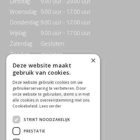
Dinsdag
9.00 uur - 20.00 uur
Woensdag
9.00 uur - 17.00 uur
Donderdag
9.00 uur - 17.00 uur
Vrijdag
9.00 uur - 17.00 uur
Zaterdag
Gesloten
Zondag
gesloten
×
Deze website maakt
gebruik van cookies.
CONTACTGEGEVENS
Deze website gebruikt cookies om uw
Beauté de Prestige
gebruikerservaring te verbeteren. Door
onze website te gebruiken, stemt u in met
Jacob Merlostraat 6B
alle cookies in overeenstemming met ons
Cookiebeleid.
Lees verder
5961 AB Horst
STRIKT NOODZAKELIJK
0642818650
T
PRESTATIE
M
info@beautedeprestige.nl