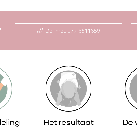
?
Bel met: 077-8511659
eling
Het resultaat
De 