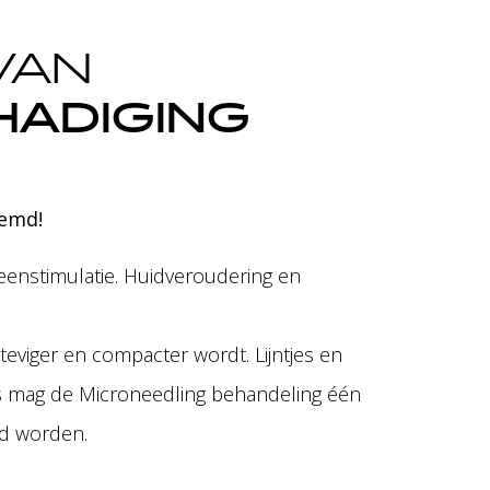
VAN
HADIGING
oemd!
geenstimulatie. Huidveroudering en
eviger en compacter wordt. Lijntjes en
is mag de Microneedling behandeling één
md worden.