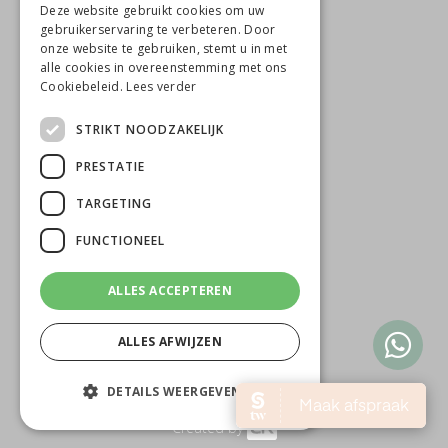
Deze website gebruikt cookies om uw
Beauté de Prestige
gebruikerservaring te verbeteren. Door
onze website te gebruiken, stemt u in met
Jacob Merlostraat 6B
alle cookies in overeenstemming met ons
Cookiebeleid.
Lees verder
5961 AB Horst
STRIKT NOODZAKELIJK
0642818650
T
PRESTATIE
M
info@beautedeprestige.nl
TARGETING
FUNCTIONEEL
ALLES ACCEPTEREN
ALLES AFWIJZEN
© 2026
DETAILS WEERGEVEN
Privacy policy
Sitemap
Created by