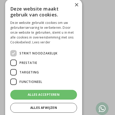
×
Deze website maakt
gebruik van cookies.
CONTACTGEGEVENS
Deze website gebruikt cookies om uw
Beauté de Prestige
gebruikerservaring te verbeteren. Door
onze website te gebruiken, stemt u in met
Jacob Merlostraat 6B
alle cookies in overeenstemming met ons
Cookiebeleid.
Lees verder
5961 AB Horst
STRIKT NOODZAKELIJK
0642818650
T
PRESTATIE
M
info@beautedeprestige.nl
TARGETING
FUNCTIONEEL
ALLES ACCEPTEREN
ALLES AFWIJZEN
© 2026