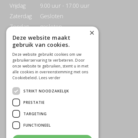
Vrijdag
9.00 uur - 17.00 uur
Zaterdag
Gesloten
Zondag
gesloten
×
Deze website maakt
gebruik van cookies.
CONTACTGEGEVENS
Deze website gebruikt cookies om uw
Beauté de Prestige
gebruikerservaring te verbeteren. Door
onze website te gebruiken, stemt u in met
Jacob Merlostraat 6B
alle cookies in overeenstemming met ons
Cookiebeleid.
Lees verder
5961 AB Horst
STRIKT NOODZAKELIJK
0642818650
T
PRESTATIE
M
info@beautedeprestige.nl
TARGETING
FUNCTIONEEL